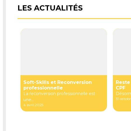
LES ACTUALITÉS
Soft-Skills et Reconversion
Reste
professionnelle
CPF
La reconversion professionnelle est
Désormai
31 octob
une...
4 avril 2025